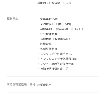
計画的有給取得率 96.2％
福利厚生
・定年年齢65歳
・交通費支給(上限10万円)
・昇給年1回・賞与年2回（1.4ヶ月）
・社会保険完備
・有給休暇（取得義務有）
・制服貸与
・各種研修制度
・スタッフ紹介制度手当て、
・インフルエンザ予防接種補助
・レジャー施設等の優待制度
・長期所得補償制度 等
求める職務経験・資格
理学療法士