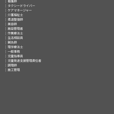
看護師
タクシードライバー
ケアマネージャー
介護福祉士
柔道整復師
美容師
施設管理者
作業療法士
生活相談員
鍼灸師
理学療法士
一般事務
児童指導員
児童発達支援管理責任者
調理師
施工管理