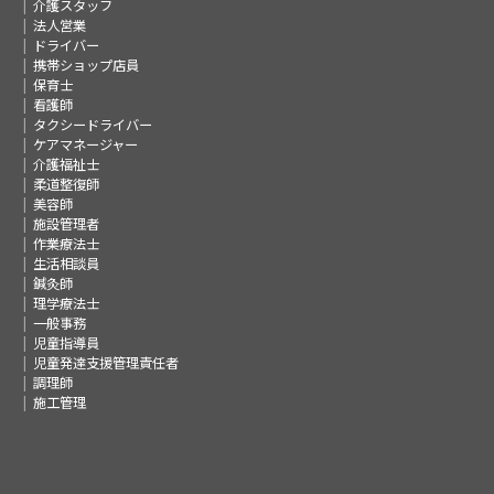
介護スタッフ
法人営業
ドライバー
携帯ショップ店員
保育士
看護師
タクシードライバー
ケアマネージャー
介護福祉士
柔道整復師
美容師
施設管理者
作業療法士
生活相談員
鍼灸師
理学療法士
一般事務
児童指導員
児童発達支援管理責任者
調理師
施工管理