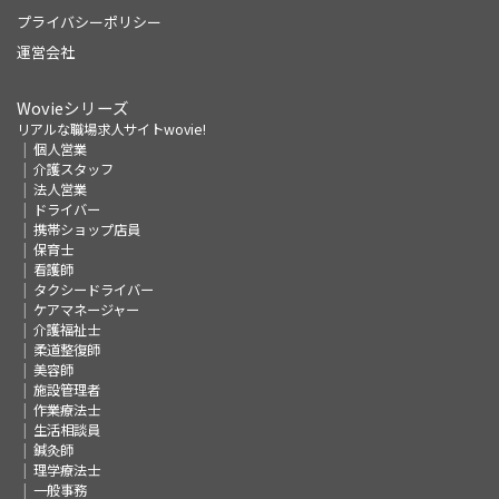
プライバシーポリシー
運営会社
Wovieシリーズ
リアルな職場求人サイトwovie!
個人営業
介護スタッフ
法人営業
ドライバー
携帯ショップ店員
保育士
看護師
タクシードライバー
ケアマネージャー
介護福祉士
柔道整復師
美容師
施設管理者
作業療法士
生活相談員
鍼灸師
理学療法士
一般事務