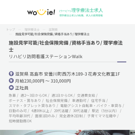
トップ
理学療法士
滋賀県
施設見学可能/社会保険完備 /資格手当あり/ 理学療法士
施設見学可能/社会保険完備 /資格手当あり/ 理学療法
士
リハビリ訪問看護ステーションWalk
滋賀県 高島市 安曇川町西万木189-3 花寿文化教室1F
月給230,000円 ～ 310,000円
正社員
急募
週2〜3日からOK
週1日からOK
交通費支給
ボーナス・賞与あり
社会保険完備
車通勤可
住宅手当
スマホ・タブレット貸与あり
電動アシスト自転車・バイク・車貸与
日勤のみ可
4週8休以上
20代活躍
30代活躍
駅近（5分以内）
平均年齢30代
面接1回のみ
完全週休2日制
子育てママ在籍中
短時間勤務OK