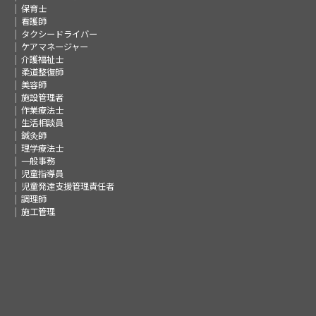
保育士
看護師
タクシードライバー
ケアマネージャー
介護福祉士
柔道整復師
美容師
施設管理者
作業療法士
生活相談員
鍼灸師
理学療法士
一般事務
児童指導員
児童発達支援管理責任者
調理師
施工管理