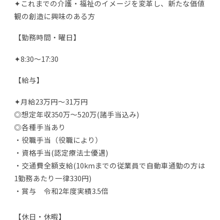
✦これまでの介護・福祉のイメージを変革し、新たな価値
観の創造に興味のある方
【勤務時間・曜日】
✦8:30〜17:30
【給与】
✦月給23万円〜31万円
◎想定年収350万〜520万(諸手当込み)
◎各種手当あり
・役職手当（役職により）
・資格手当(認定療法士優遇)
・交通費全額支給(10kmまでの従業員で自動車通勤の方は
1勤務あたり一律330円)
・賞与 令和2年度実績3.5倍
【休日・休暇】