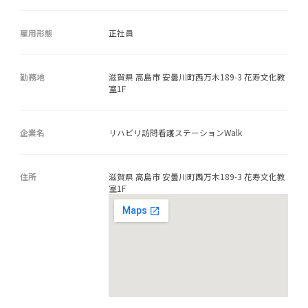
雇用形態
正社員
勤務地
滋賀県 高島市 安曇川町西万木189-3 花寿文化教
室1F
企業名
リハビリ訪問看護ステーションWalk
住所
滋賀県 高島市 安曇川町西万木189-3 花寿文化教
室1F